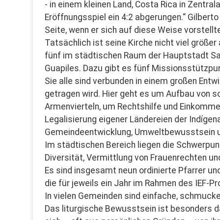
- in einem kleinen Land, Costa Rica in Zentr
Eröffnungsspiel ein 4:2 abgerungen.“ Gilber
Seite, wenn er sich auf diese Weise vorstellt
Tatsächlich ist seine Kirche nicht viel größ
fünf im städtischen Raum der Hauptstadt San 
Guapiles. Dazu gibt es fünf Missionsstützpu
Sie alle sind verbunden in einem großen Entw
getragen wird. Hier geht es um Aufbau von so
Armenvierteln, um Rechtshilfe und Einkomme
Legalisierung eigener Ländereien der Indíge
Gemeindeentwicklung, Umweltbewusstsein un
Im städtischen Bereich liegen die Schwerpun
Diversität, Vermittlung von Frauenrechten u
Es sind insgesamt neun ordinierte Pfarrer und
die für jeweils ein Jahr im Rahmen des IEF-
In vielen Gemeinden sind einfache, schmucke
Das liturgische Bewusstsein ist besonders da