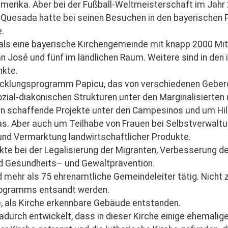
alamerika. Aber bei der Fußball-Weltmeisterschaft im Jah
to Quesada hatte bei seinen Besuchen in den bayerischen
e.
er als eine bayerische Kirchengemeinde mit knapp 2000 Mi
José und fünf im ländlichen Raum. Weitere sind in den i
nkte.
icklungsprogramm Papicu, das von verschiedenen Geberorg
zial-diakonischen Strukturen unter den Marginalisierten
n schaffende Projekte unter den Campesinos und um Hil
nas. Aber auch um Teilhabe von Frauen bei Selbstverwalt
d Vermarktung landwirtschaftlicher Produkte.
kte bei der Legalisierung der Migranten, Verbesserung d
nd Gesundheits– und Gewaltprävention.
 mehr als 75 ehrenamtliche Gemeindeleiter tätig. Nicht zu
Programms entsandt werden.
, als Kirche erkennbare Gebäude entstanden.
durch entwickelt, dass in dieser Kirche einige ehemalige