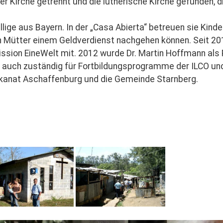
r Kirche getrennt und die lutherische Kirche gefunden, die
willige aus Bayern. In der „Casa Abierta“ betreuen sie Kin
 Mütter einem Geldverdienst nachgehen können. Seit 2011
Mission EineWelt mit. 2012 wurde Dr. Martin Hoffmann al
ist auch zuständig für Fortbildungsprogramme der ILCO un
ekanat Aschaffenburg und die Gemeinde Starnberg.