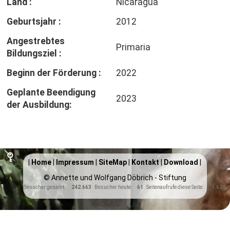
Land :
Nicaragua
Geburtsjahr :
2012
Angestrebtes
Primaria
Bildungsziel :
Beginn der Förderung :
2022
Geplante Beendigung
2023
der Ausbildung:
|
Home
|
Impressum
|
SiteMap
|
Kontakt
|
Download
|
© Annette und Wolfgang Döbrich - Stiftung
Besucher gesamt:
242.663
Besucher heute:
61
Seitenaufrufe diese Seite:
1.624