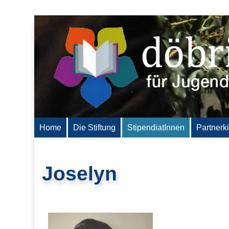
Home
Die Stiftung
StipendiatInnen
Partnerk
Joselyn