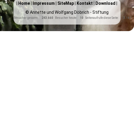
|
Home
|
Impressum
|
SiteMap
|
Kontakt
|
Download
|
© Annette und Wolfgang Döbrich - Stiftung
Besucher gesamt:
243.660
Besucher heute:
10
Seitenaufrufe diese Seite:
3.161