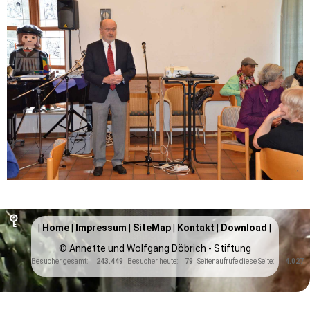
|
Home
|
Impressum
|
SiteMap
|
Kontakt
|
Download
|
© Annette und Wolfgang Döbrich - Stiftung
Besucher gesamt:
243.449
Besucher heute:
79
Seitenaufrufe diese Seite:
4.027