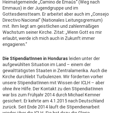
Heimatgemeinde „Camino de Emaús“ (Weg nach
Emmaus) in der Jugendgruppe und im
Gottesdienstteam. Er arbeitet aber auch im „Consejo
Directivo Nacional“ (Nationales Leitungsgremium)
mit. Ihm liegt am geistlichen und zahlenmäßigen
Wachstum seiner Kirche. Zitat: „Wenn Gott es mir
erlaubt, werde ich mich auch in Zukunft immer
engagieren.“
Die StipendiatInnen in Honduras
leiden unter der
aufgewühlten Situation im Land – einem der
gewalttätigsten Staaten in Zentralamerika. Auch die
Kirche durchlebt Turbulenzen. Wir förderten vorher
unsere StipendiatInnen mit Wissen der ICLH – aber
ohne ihre Hilfe. Der Kontakt zu den StipendiatInnen
war bis zum Frühjahr 2014 durch Michael Kemner
gesichert. Er kehrte am 4.1.2015 nach Deutschland
zurück. Seit Ende 2014 läuft die Stipendienarbeit
wieder über die ICLH. Sie hat dazu die Gloria