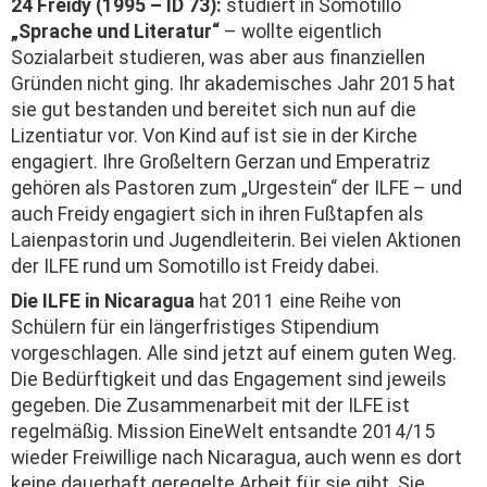
24 Freidy (1995 – ID 73):
studiert in Somotillo
„Sprache und Literatur“
– wollte eigentlich
Sozialarbeit studieren, was aber aus finanziellen
Gründen nicht ging. Ihr akademisches Jahr 2015 hat
sie gut bestanden und bereitet sich nun auf die
Lizentiatur vor. Von Kind auf ist sie in der Kirche
engagiert. Ihre Großeltern Gerzan und Emperatriz
gehören als Pastoren zum „Urgestein“ der ILFE – und
auch Freidy engagiert sich in ihren Fußtapfen als
Laienpastorin und Jugendleiterin. Bei vielen Aktionen
der ILFE rund um Somotillo ist Freidy dabei.
Die ILFE in Nicaragua
hat 2011 eine Reihe von
Schülern für ein längerfristiges Stipendium
vorgeschlagen. Alle sind jetzt auf einem guten Weg.
Die Bedürftigkeit und das Engagement sind jeweils
gegeben. Die Zusammenarbeit mit der ILFE ist
regelmäßig. Mission EineWelt entsandte 2014/15
wieder Freiwillige nach Nicaragua, auch wenn es dort
keine dauerhaft geregelte Arbeit für sie gibt. Sie