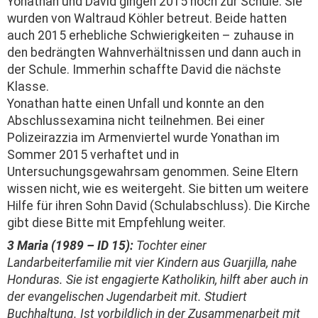
Yonathan und David gingen 2015 noch zur Schule. Sie
wurden von Waltraud Köhler betreut. Beide hatten
auch 2015 erhebliche Schwierigkeiten – zuhause in
den bedrängten Wahnverhältnissen und dann auch in
der Schule. Immerhin schaffte David die nächste
Klasse.
Yonathan hatte einen Unfall und konnte an den
Abschlussexamina nicht teilnehmen. Bei einer
Polizeirazzia im Armenviertel wurde Yonathan im
Sommer 2015 verhaftet und in
Untersuchungsgewahrsam genommen. Seine Eltern
wissen nicht, wie es weitergeht. Sie bitten um weitere
Hilfe für ihren Sohn David (Schulabschluss). Die Kirche
gibt diese Bitte mit Empfehlung weiter.
3 Maria (1989 – ID 15):
Tochter einer
Landarbeiterfamilie mit vier Kindern aus Guarjilla, nahe
Honduras. Sie ist engagierte Katholikin, hilft aber auch in
der evangelischen Jugendarbeit mit. Studiert
Buchhaltung. Ist vorbildlich in der Zusammenarbeit mit