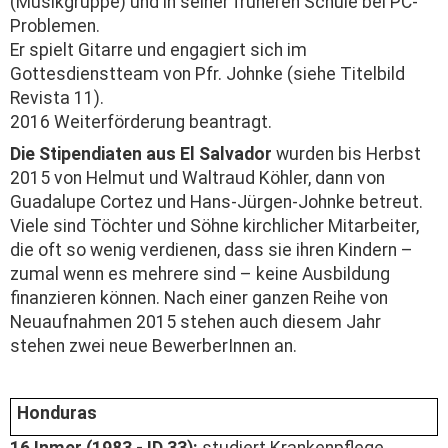
(Musikgruppe) und in seiner früheren Schule bei PC-
Problemen.
Er spielt Gitarre und engagiert sich im
Gottesdienstteam von Pfr. Johnke (siehe Titelbild
Revista 11).
2016 Weiterförderung beantragt.
Die Stipendiaten aus El Salvador
wurden bis Herbst
2015 von Helmut und Waltraud Köhler, dann von
Guadalupe Cortez und Hans-Jürgen-Johnke betreut.
Viele sind Töchter und Söhne kirchlicher Mitarbeiter,
die oft so wenig verdienen, dass sie ihren Kindern –
zumal wenn es mehrere sind – keine Ausbildung
finanzieren können. Nach einer ganzen Reihe von
Neuaufnahmen 2015 stehen auch diesem Jahr
stehen zwei neue BewerberInnen an.
Honduras
16 Inmer (1983 - ID 33):
studiert Krankenpflege,