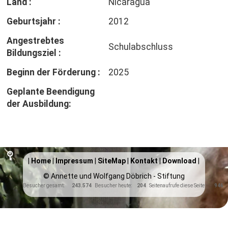
Land :
Nicaragua
Geburtsjahr :
2012
Angestrebtes
Schulabschluss
Bildungsziel :
Beginn der Förderung :
2025
Geplante Beendigung
der Ausbildung:
|
Home
|
Impressum
|
SiteMap
|
Kontakt
|
Download
|
© Annette und Wolfgang Döbrich - Stiftung
Besucher gesamt:
243.574
Besucher heute:
204
Seitenaufrufe diese Seite:
946